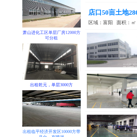
店口50亩土地2
区域：富阳 面积：㎡ 更
萧山进化工区单层厂房12000方
可分租
出租乾元，单层3000方
出租临平经济开发区10000方带