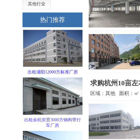
其他行业
热门推荐
出租浦阳12000方标准厂房
求购杭州10亩
区域：其他 面积：㎡ 更
出租余杭崇贤3000方钢构带行
车厂房