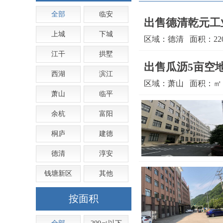
全部
临安
出售德清乾元工业
上城
下城
区域：德清 面积：2200
江干
拱墅
出售瓜沥5亩空地
西湖
滨江
区域：萧山 面积：㎡ 更
萧山
临平
余杭
富阳
桐庐
建德
德清
淳安
钱塘新区
其他
按面积